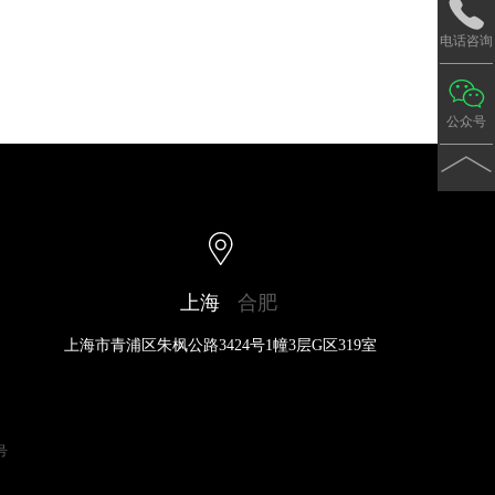
电话咨询
公众号
上海
合肥
上海市青浦区朱枫公路3424号1幢3层G区319室
号